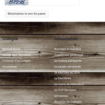
Réinitialiser le mot de passe
Compte
Information
Service client
Boutique et marchés
Paramètres régionaux
Conditions générales
Création d'un compte
La fondue savoyarde
Connexion
La salade savoyarde
La saucisse au chou
La Tartiflette
La tourte au reblochon
Le Diot Savoyard
Livraisons
Recettes de Coktails